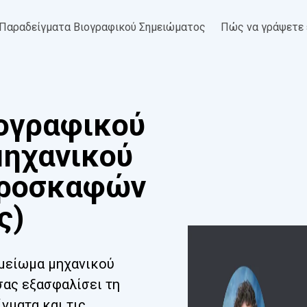
Παραδείγματα Βιογραφικού Σημειώματος
Πώς να γράψετε 
ογραφικού
μηχανικού
εροσκαφών
ς)
ημείωμα μηχανικού
ας εξασφαλίσει τη
γματα και τις