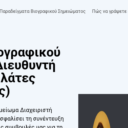
Παραδείγματα Βιογραφικού Σημειώματος
Πώς να γράψετε 
ογραφικού
Διευθυντή
ελάτες
ς)
μείωμα Διαχειριστή
σφαλίσει τη συνέντευξη
ις συμβουλές μας για τη